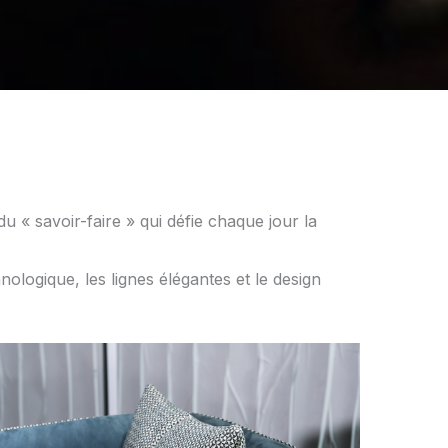
 « savoir-faire » qui défie chaque jour la
hnologique, les lignes élégantes et le design