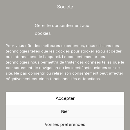
Société
Profil
Gérer le consentement aux
Contacts
cookies
Catalogues
Pour vous offrir les meilleures expériences, nous utilisons des
technologies telles que les cookies pour stocker et/ou accéder
Suivez-nous
aux informations de l'appareil. Le consentement à ces
technologies nous permettra de traiter des données telles que le
Facebook
comportement de navigation ou les identifiants uniques sur ce
site. Ne pas consentir ou retirer son consentement peut affecter
Instagram
négativement certaines fonctionnalités et fonctions.
Accepter
Protection de la vie privée
Conditions Générales d’Utilisation
Nier
Garantie
Voir les préférences
Copyright © 2026 | Betloven