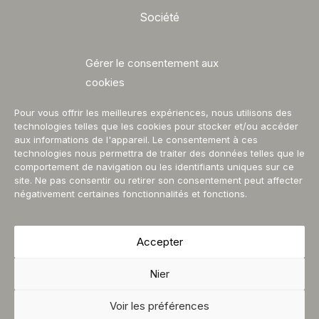
Société
Profil
Gérer le consentement aux
Contacts
cookies
Catalogues
Pour vous offrir les meilleures expériences, nous utilisons des
technologies telles que les cookies pour stocker et/ou accéder
Suivez-nous
aux informations de l'appareil. Le consentement à ces
technologies nous permettra de traiter des données telles que le
Facebook
comportement de navigation ou les identifiants uniques sur ce
site. Ne pas consentir ou retirer son consentement peut affecter
Instagram
négativement certaines fonctionnalités et fonctions.
Accepter
Protection de la vie privée
Conditions Générales d’Utilisation
Nier
Garantie
Voir les préférences
Copyright © 2026 | Betloven