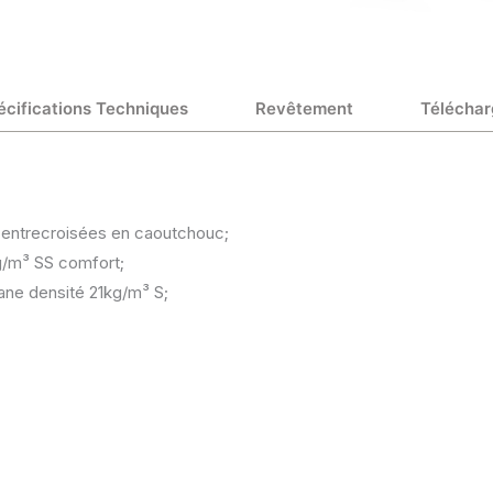
écifications Techniques
Revêtement
Téléchar
 entrecroisées en caoutchouc;
g/m³ SS comfort;
ane densité 21kg/m³ S;