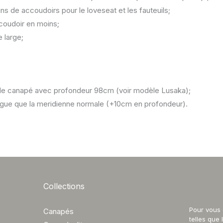
ins de accoudoirs pour le loveseat et les fauteuils;
coudoir en moins;
 large;
n de canapé avec profondeur 98cm (voir modèle Lusaka);
ngue que la meridienne normale (+10cm en profondeur).
Collections
Société
Pour vous 
Canapés
Profil
telles que