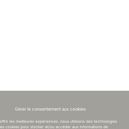
Suivez-nous
Gérer le consentement aux cookies
offrir les meilleures expériences, nous utilisons des technologies
Facebook
 les cookies pour stocker et/ou accéder aux informations de